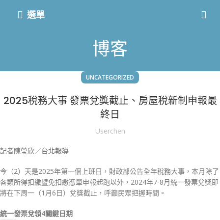
選單
博客
UNCATEGORIZED
2025稅務大事 發票兌獎截止、房屋稅新制申報最
終日
Userchen
記者陳瑩欣／台北報導
今（2）天是2025年第一個上班日，財政部公告全年稅務大事，本月除了
各類所得扣繳暨免扣繳憑單申報起跑以外，2024年7-8月統一發票兌獎即
將在下周一（1月6日）兌獎截止，呼籲民眾把握時間。
統一發票兌領4關鍵日期