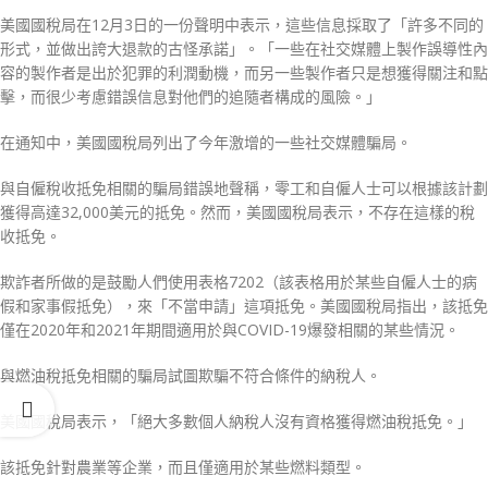
美國國稅局在12月3日的一份聲明中表示，這些信息採取了「許多不同的
形式，並做出誇大退款的古怪承諾」。「一些在社交媒體上製作誤導性內
容的製作者是出於犯罪的利潤動機，而另一些製作者只是想獲得關注和點
擊，而很少考慮錯誤信息對他們的追隨者構成的風險。」
在通知中，美國國稅局列出了今年激增的一些社交媒體騙局。
與自僱稅收抵免相關的騙局錯誤地聲稱，零工和自僱人士可以根據該計劃
獲得高達32,000美元的抵免。然而，美國國稅局表示，不存在這樣的稅
收抵免。
欺詐者所做的是鼓勵人們使用表格7202（該表格用於某些自僱人士的病
假和家事假抵免），來「不當申請」這項抵免。美國國稅局指出，該抵免
僅在2020年和2021年期間適用於與COVID-19爆發相關的某些情況。
與燃油稅抵免相關的騙局試圖欺騙不符合條件的納稅人。
美國國稅局表示，「絕大多數個人納稅人沒有資格獲得燃油稅抵免。」
該抵免針對農業等企業，而且僅適用於某些燃料類型。