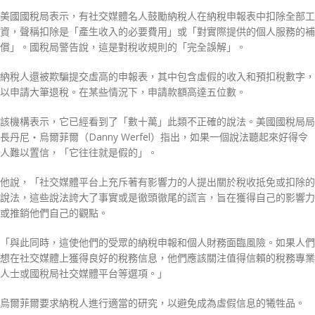
美國國稅局表示，有社交媒體名人鼓勵納稅人在納稅申報表中扣除全部工
資，聲稱扣除是「產生收入的必要費用」或「對實際提供的個人服務的補
償」。國稅局警告說，這是對稅收規則的「完全誤解」。
納稅人還被欺騙提交虛高的申報表，其中包含虛假的收入和預扣稅數字，
以申請大筆退稅。在某些情況下，申請款額高達五位數。
該機構表示，它已經看到了「數十萬」此類不正確的說法。美國國稅局局
長丹尼‧烏爾菲爾（Danny Werfel）指出，如果一個說法聽起來好得令
人難以置信，「它往往就是假的」。
他說，「社交媒體平台上充斥著有影響力的人提出關於稅收抵免或扣除的
說法，這些說法誇大了事實或是徹頭徹尾的謊言，旨在獲得自己的影響力
或推銷他們自己的觀點。
「與此同時，這使他們的受眾的納稅申報和個人財務面臨風險。如果人們
想在社交媒體上獲得良好的稅務信息，他們應該關注值得信賴的稅務專業
人士或國稅局社交媒體平台等選項。」
烏爾菲爾要求納稅人進行適當的研究，以避免成為虛假信息的犧牲品。