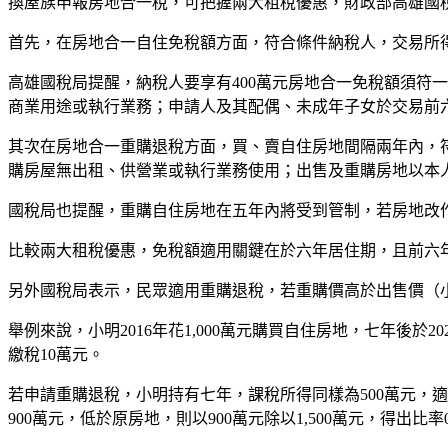
換屋族申報房地合一稅，可把握兩大租稅優惠，財政部高雄國
首先，在房地合一自住免稅額方面，符合條件納稅人，交易所得在
高雄國稅局提醒，納稅人要享有400萬元房地合一免稅額須符
商業用途或執行業務；申請人及其配偶、未成年子女於交易前
其次在房地合一重購退稅方面，買、賣自住房地間隔兩年內，
購房屋無出租、供營業或執行業務使用；出售及重購房地以本
國稅局也提醒，重購自住房地在五年內將受到管制，若房地改
比較兩大租稅優惠，免稅額適用關鍵在於六年居住期，且前六
另外國稅局表示，民眾適用重購退稅，若重購價高於出售價（
舉例來說，小明2016年花1,000萬元購買自住房地，七年後於2
繳稅10萬元。
若申請重購退稅，小明持有七年，課稅所得同樣為500萬元，適用
900萬元，低於原房地，則以900萬元除以1,500萬元，得出比率