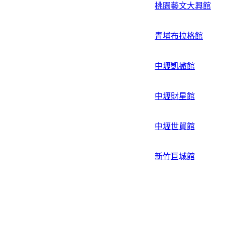
桃園藝文大興館
青埔布拉格館
中壢凱撒館
中壢財星館
中壢世貿館
新竹巨城館