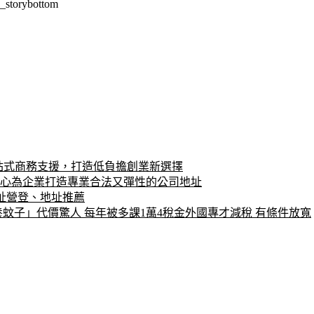
_storybottom
站式商務支援，打造低負擔創業新選擇
中心為企業打造專業合法又彈性的公司地址
址營登、地址推薦
蚊子」代價驚人 每年被多課1萬4稅金外國專才減稅 有條件放寬