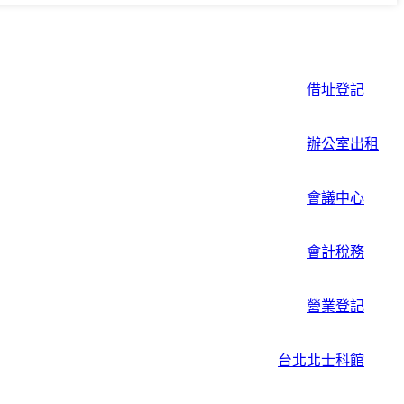
借址登記
辦公室出租
會議中心
會計稅務
營業登記
台北北士科館