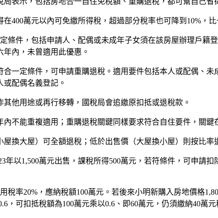
稅局表示，包括房地合一自住免稅額、重購退稅，都可幫自己省
400萬元以內可免繳所得稅，超過部分稅率也可降到10%，比一
一定條件，包括申請人、配偶或未成年子女須在該房屋辦理戶籍
六年內，未曾適用此優惠。
符合一定條件，可申請重購退稅。適用要件包括本人或配偶、未
人或配偶名義登記。
作其他用途或再行移轉，國稅局會追繳原扣抵或退稅款。
年內不能重複適用；重購退稅關鍵同樣要求符合自住要件，關鍵
小屋換大屋）可全額退稅；低於出售價（大屋換小屋）則按比率
023年以1,500萬元出售，課稅所得500萬元，若符條件，可申請
稅率20%，應納稅額100萬元。若後來小明新購入房地價格1,8
0.6，可扣抵稅額為100萬元乘以0.6、即60萬元，仍須繳納40萬