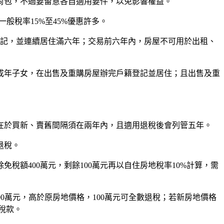
荷包，不過要留意各自適用要件，以免影響權益。
般稅率15%至45%優惠許多。
登記，並連續居住滿六年；交易前六年內，房屋不可用於出租、
成年子女，在出售及重購房屋辦完戶籍登記並居住；且出售及重
在於買新、賣舊間隔須在兩年內，且適用退稅後會列管五年。
退稅。
扣除免稅額400萬元，剩餘100萬元再以自住房地稅率10%計算，需
00萬元，高於原房地價格，100萬元可全數退稅；若新房地價格
元稅款。