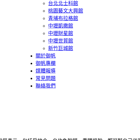
台北北士科館
桃園藝文大興館
青埔布拉格館
中壢凱撒館
中壢財星館
中壢世貿館
新竹巨城館
關於御帆
御帆專欄
媒體報導
常見問題
聯絡我們