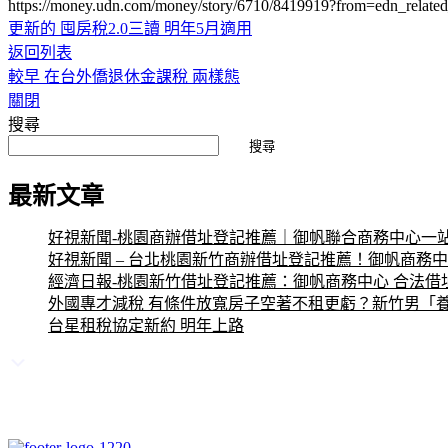
https://money.udn.com/money/story/6710/8419919?from=edn_related
更新的
囤房稅2.0三讀 明年5月適用
返回列表
較早
在台外僑退休金課稅 兩樣態
關閉
搜尋
搜尋
最新文章
好視新聞-桃園商辦借址登記推薦｜御帆聯合商務中心一
好視新聞 – 台北桃園新竹商辦借址登記推薦！御帆商務
經濟日報-桃園新竹借址登記推薦：御帆商務中心 合法借
外國專才減稅 有條件放寬房子空著不租更虧？新竹男「養
台星租稅協定新約 明年上路