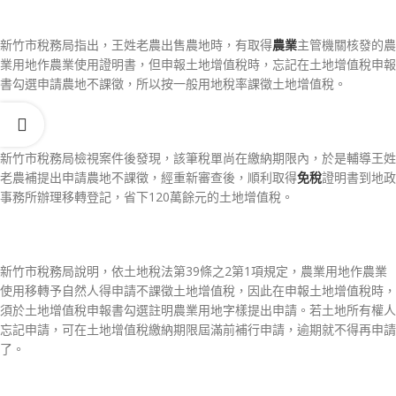
新竹市稅務局指出，王姓老農出售農地時，有取得
農業
主管機關核發的農
業用地作農業使用證明書，但申報土地增值稅時，忘記在土地增值稅申報
書勾選申請農地不課徵，所以按一般用地稅率課徵土地增值稅。
新竹市稅務局檢視案件後發現，該筆稅單尚在繳納期限內，於是輔導王姓
老農補提出申請農地不課徵，經重新審查後，順利取得
免稅
證明書到地政
事務所辦理移轉登記，省下120萬餘元的土地增值稅。
新竹市稅務局說明，依土地稅法第39條之2第1項規定，農業用地作農業
使用移轉予自然人得申請不課徵土地增值稅，因此在申報土地增值稅時，
須於土地增值稅申報書勾選註明農業用地字樣提出申請。若土地所有權人
忘記申請，可在土地增值稅繳納期限屆滿前補行申請，逾期就不得再申請
了。