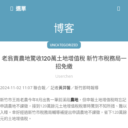
選單
博客
UNCATEGORIZED
老翁賣農地驚收120萬土地增值稅 新竹市稅務局一
招免繳
Userchen
2024-11-02 11:07
聯合報／ 記者
黃羿馨
／新竹即時報導
新竹市王姓老農今年8月出售一筆前溪段
農地
，但申報土地增值稅時忘記
申請農地不課徵，接到120萬餘元土地增值稅稅單時驚到不知所措、難以
入睡。幸好經過新竹市稅務局輔導補提出申請農地不課徵，省下120萬餘
元的土地增值稅。