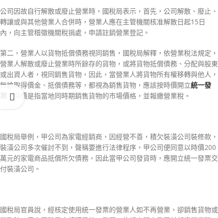
公司因故自行解散或廢止營業時，國稅局表示，首先，公司解散、廢止、
轉讓或與其他營業人合併時，營業人應在主管機關核准解散日起15日
內，向主管稽徵機關稅捐處，申請註銷營業登記。
第二，營業人以貨物抵償債務視同銷售，國稅局解釋，依營業稅法規定，
營業人解散或廢止營業時所餘存的貨物，或將貨物抵償債務、分配與股東
或出資人者，視同銷售貨物，因此，當營業人將貨物所有權移轉與他人，
無論取得價金、抵償債務等，都視為銷售貨物，應該按時價開立
統一發
票
，時價是指當地同時期銷售貨物的市場價格，並報繳營業稅。
國稅局舉例，甲公司為家電經銷商，因經營不善，積欠裝潢公司裝修款，
裝潢公司多次催討不到，聲稱要進行法律程序，甲公司便同意以時價200
萬元的家電商品抵償所欠債務，因此當甲公司發貨時，應開立統一發票交
付裝潢公司。
國稅局官員說，經核定使用統一發票的營業人如不再營業，卻銷售貨物或