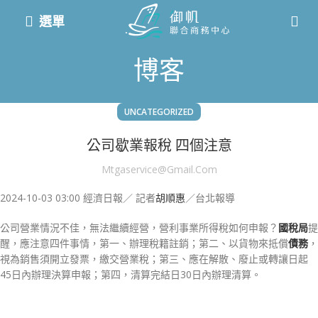
選單
博客
UNCATEGORIZED
公司歇業報稅 四個注意
Mtgaservice@gmail.com
2024-10-03 03:00
經濟日報／ 記者
胡順惠
／台北報導
公司營業情況不佳，無法繼續經營，營利事業所得稅如何申報？
國稅局
提
醒，應注意四件事情，第一、辦理稅籍註銷；第二、以貨物來抵償
債務
，
視為銷售須開立發票，繳交營業稅；第三、應在解散、廢止或轉讓日起
45日內辦理決算申報；第四，清算完結日30日內辦理清算。