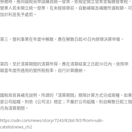
勞務時，應向國稅局申請購買統一發票，依規定開立發票並報繳營業稅，
營業人若未開立統一發票，在未經檢舉前，自動補報及補繳所漏稅額，可
加計利息免予處罰。
第三，營利事業在年度中解散，應在解散日起45日內辦理決算申報。
第四，至於清算期間的清算所得，應在清算結束之日起30日內，依照申
報當年度所適用的營所稅稅率，自行計算繳納。
國稅局官員補充說明，所謂的「清算期間」期限計算方式分成兩種，如果
是公司組織，則依《公司法》規定；不屬於公司組織，則自解散日起三個
月為清算期間。
https://udn.com/news/story/7243/8266765?from=udn-
catelistnews_ch2