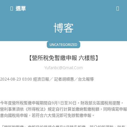
選單
博客
UNCATEGORIZED
【營所稅免暫繳申報 六樣態】
Yufanbc@gmail.com
2024-08-23 03:00
經濟日報／ 記者胡順惠／台北報導
今年度營所稅暫繳申報期間自9月1日至30日，財政部北區國稅局提醒，
營利事業須依《所得稅法》規定自行計算並繳納暫繳稅額，同時填寫申報
書向國稅局申報，若符合六大情況即可免辦暫繳申報。