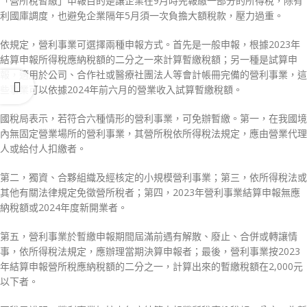
「營所稅暫繳」申報目的是讓企業在9月時先報繳一部分的所得稅，除有
利國庫調度，也避免企業隔年5月須一次負擔大額稅款，壓力過重。
依規定，營利事業可選擇兩種申報方式。首先是一般申報，根據2023年
結算申報所得稅應納稅額的二分之一來計算暫繳稅額；另一種是試算申
報，適用於公司、合作社或醫療社團法人等會計帳冊完備的營利事業，這
些事業可以依據2024年前六月的營業收入試算暫繳稅額。
國稅局表示，若符合六種情形的營利事業，可免辦暫繳。第一，在我國境
內無固定營業場所的營利事業，其營所稅依所得稅法規定，應由營業代理
人或給付人扣繳者。
第二，獨資、合夥組織及經核定的小規模營利事業；第三，依所得稅法或
其他有關法律規定免徵營所稅者；第四，2023年營利事業結算申報無應
納稅額或2024年度新開業者。
第五，營利事業於暫繳申報期間屆滿前遇有解散、廢止、合併或轉讓情
事，依所得稅法規定，應辦理當期決算申報者；最後，營利事業按2023
年結算申報營所稅應納稅額的二分之一，計算出來的暫繳稅額在2,000元
以下者。