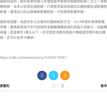
國稅局說明，營利事業如按上年度結算申報營所稅應納稅額二分之一為暫
繳稅額，且未以投資抵減稅額、行政救濟留抵稅額及扣繳稅額抵減暫繳稅
款者，僅須自行向公庫繳納暫繳稅款，可免辦理暫繳申報。
國稅局提醒，為提供多元及便利的繳納稅款方式，2024年營利事業暫繳
申報，應納稅款除可至代收稅款金融機構繳納或利用晶片金融卡、自動櫃
員機，若金額在3萬元以下，也可透過活期存款帳戶轉帳或到便利商店繳
納，亦可以信用卡繳納。
https://udn.com/news/story/7243/8179997
更新的
較早