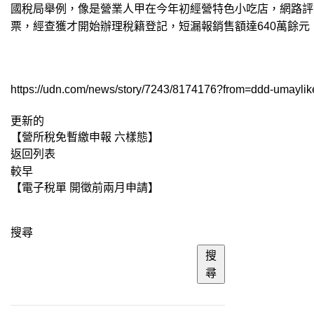
國稅局舉例，像是營業人甲在今年初經營特色小吃店，網路評
票，經查獲才開始辦理稅籍登記，短漏報銷售額達640萬餘元
https://udn.com/news/story/7243/8174176?from=ddd-umayli
更新的
【營所稅免暫繳申報 六樣態】
返回列表
較早
【電子稅單 開徵前兩月申請】
搜尋
搜
尋