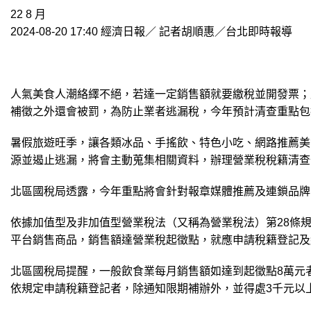
22
8 月
2024-08-20 17:40
經濟日報／ 記者胡順惠／台北即時報導
人氣美食人潮絡繹不絕，若達一定銷售額就要繳稅並開發票；
補徵之外還會被罰，為防止業者逃漏稅，今年預計清查重點包
暑假旅遊旺季，讓各類冰品、手搖飲、特色小吃、網路推薦美
源並遏止逃漏，將會主動蒐集相關資料，辦理營業稅稅籍清查
北區國稅局透露，今年重點將會針對報章媒體推薦及連鎖品牌
依據加值型及非加值型營業稅法（又稱為營業稅法）第28條
平台銷售商品，銷售額達營業稅起徵點，就應申請稅籍登記及
北區國稅局提醒，一般飲食業每月銷售額如達到起徵點8萬元
依規定申請稅籍登記者，除通知限期補辦外，並得處3千元以