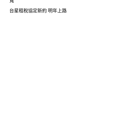
寬
台星租稅協定新約 明年上路
聯絡電話：
台北地區總機：02-2828-
中壢地區總機：03-426-
2268
8698
桃園地區總機：03-301-
新竹地區總機：03-426-
3373
6600