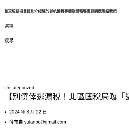
首頁
服務項目
館別介紹
關於御帆
御帆專欄
媒體報導
常見問題
聯絡我們
選單
搜尋
博客
Uncategorized
【別僥倖逃漏稅！北區國稅局曝「
2024 年 8 月 22 日
發布自
yufanbc@gmail.com