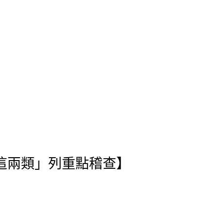
立即專人服務
這兩類」列重點稽查】