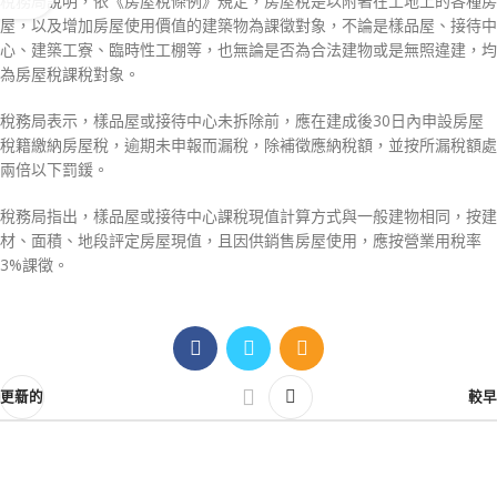
稅務局說明，依《房屋稅條例》規定，房屋稅是以附著在土地上的各種房
屋，以及增加房屋使用價值的建築物為課徵對象，不論是樣品屋、接待中
心、建築工寮、臨時性工棚等，也無論是否為合法建物或是無照違建，均
為房屋稅課稅對象。
稅務局表示，樣品屋或接待中心未拆除前，應在建成後30日內申設房屋
稅籍繳納房屋稅，逾期未申報而漏稅，除補徵應納稅額，並按所漏稅額處
兩倍以下罰鍰。
稅務局指出，樣品屋或接待中心課稅現值計算方式與一般建物相同，按建
材、面積、地段評定房屋現值，且因供銷售房屋使用，應按營業用稅率
3%課徵。
更新的
較早