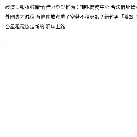
經濟日報-桃園新竹借址登記推薦：御帆商務中心 合法借址營
外國專才減稅 有條件放寬房子空著不租更虧？新竹男「養蚊子
台星租稅協定新約 明年上路
聯絡電話：
台北地區總機：02-2828-
中壢地區總機：03-426-8698