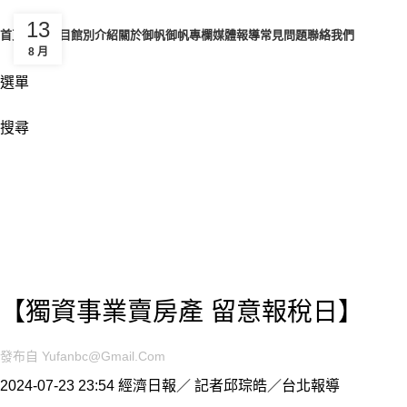
13
首頁
服務項目
館別介紹
關於御帆
御帆專欄
媒體報導
常見問題
聯絡我們
8 月
選單
搜尋
博客
UNCATEGORIZED
【獨資事業賣房產 留意報稅日】
發布自
Yufanbc@gmail.com
2024-07-23 23:54
經濟日報／ 記者邱琮皓／台北報導