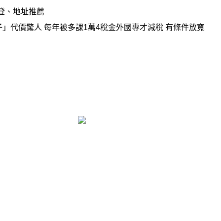
登、地址推薦
」代價驚人 每年被多課1萬4稅金外國專才減稅 有條件放寬
御帆聯合商務中心，您公司地址的最佳選擇
EMAIL：yufanbc@gmail.com