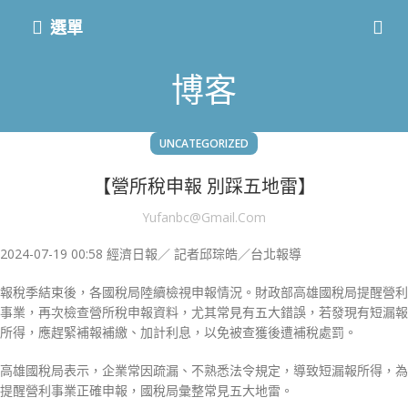
選單
博客
UNCATEGORIZED
【營所稅申報 別踩五地雷】
Yufanbc@gmail.com
2024-07-19 00:58
經濟日報／ 記者邱琮皓／台北報導
報稅季結束後，各國稅局陸續檢視申報情況。財政部高雄國稅局提醒營利
事業，再次檢查營所稅申報資料，尤其常見有五大錯誤，若發現有短漏報
所得，應趕緊補報補繳、加計利息，以免被查獲後遭補稅處罰。
高雄國稅局表示，企業常因疏漏、不熟悉法令規定，導致短漏報所得，為
提醒營利事業正確申報，國稅局彙整常見五大地雷。