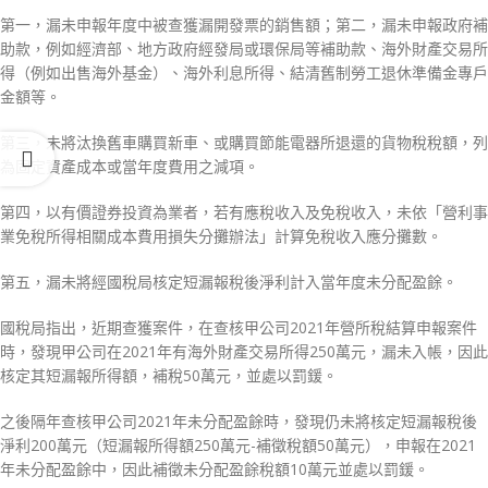
第一，漏未申報年度中被查獲漏開發票的銷售額；第二，漏未申報政府補
助款，例如經濟部、地方政府經發局或環保局等補助款、海外財產交易所
得（例如出售海外基金）、海外利息所得、結清舊制勞工退休準備金專戶
金額等。
第三，未將汰換舊車購買新車、或購買節能電器所退還的貨物稅稅額，列
為固定資產成本或當年度費用之減項。
第四，以有價證券投資為業者，若有應稅收入及免稅收入，未依「營利事
業免稅所得相關成本費用損失分攤辦法」計算免稅收入應分攤數。
第五，漏未將經國稅局核定短漏報稅後淨利計入當年度未分配盈餘。
國稅局指出，近期查獲案件，在查核甲公司2021年營所稅結算申報案件
時，發現甲公司在2021年有海外財產交易所得250萬元，漏未入帳，因此
核定其短漏報所得額，補稅50萬元，並處以罰鍰。
之後隔年查核甲公司2021年未分配盈餘時，發現仍未將核定短漏報稅後
淨利200萬元（短漏報所得額250萬元-補徵稅額50萬元），申報在2021
年未分配盈餘中，因此補徵未分配盈餘稅額10萬元並處以罰鍰。