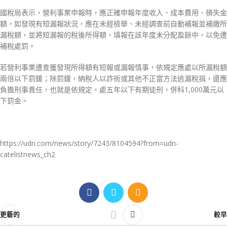
國稅局表示，營利事業申報時，應正確申報年度收入、成本費用、損失金
額，如發現有短漏報狀況，應在未經檢舉、未經調查前自動補報並補繳所
漏稅額，並將短漏報的稅後所得額，填報在該年度未分配盈餘中，以免遭
補稅處罰。
若營利事業遭查獲發現所得額有短報或漏報情事，依規定應處以所漏稅額
兩倍以下罰鍰；除罰鍰，納稅人以詐術或其他不正當方法逃漏稅捐，還應
負擔刑事責任，也就是依規定，處五年以下有期徒刑，併科1,000萬元以
下罰金。
https://udn.com/news/story/7243/8104594?from=udn-
catelistnews_ch2
更新的
較早