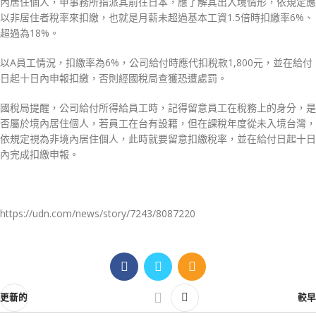
內居住個人，甲事務所指派其前往日本，應了解其出入境情形，依規定應
以非居住者稅率來扣繳，也就是月薪未超過基本工資1.5倍時扣繳率6%、
超過為18%。
以A員工情況，扣繳率為6%，公司給付時應代扣稅款1,800元，並在給付
日起十日內申報扣繳，否則經國稅局查獲恐遭處罰。
國稅局提醒，公司給付所得給員工時，記得留意員工在稅務上的身分，是
否屬於境內居住個人，若員工在台有設籍，但在課稅年度從未入境台灣，
依規定視為非境內居住個人，此時就要留意扣繳稅率，並在給付日起十日
內完成扣繳申報。
https://udn.com/news/story/7243/8087220
更新的
較早