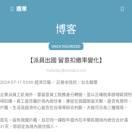
選單
博客
UNCATEGORIZED
【派員出國 留意扣繳率變化】
Yufanbc@gmail.com
2024-07-11 03:00 經濟日報／ 記者余弦妙／台北報導
企業派員工赴海外，要留意員工稅務身分轉變，並以正確稅率辦理薪資所
得扣繳。員工是否屬於境內居住者，應從在我國居留天數、是否有居所、
戶籍、生活及經濟中心是否在台灣等綜合判斷，大致可分為三種情境。
首先，設有我國戶籍，且在同一課稅年度內在中華民國境內居住合計滿
31天，即認定為境內居住個人。