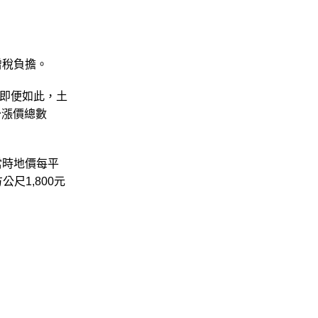
增稅負擔。
即便如此，土
少漲價總數
當時地價每平
尺1,800元