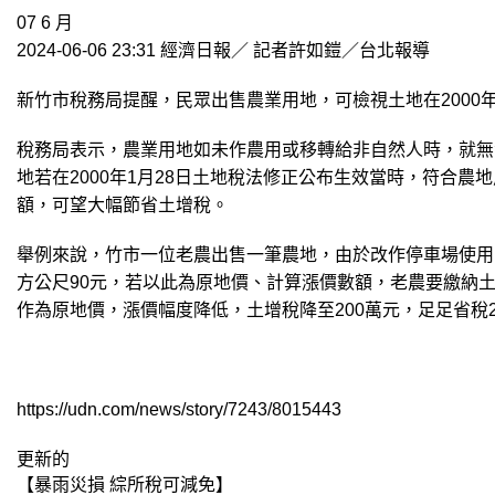
07
6 月
2024-06-06 23:31
經濟日報／ 記者許如鎧／台北報導
新竹市稅務局提醒，民眾出售農業用地，可檢視土地在200
稅務局表示，農業用地如未作農用或移轉給非自然人時，就無
地若在2000年1月28日土地稅法修正公布生效當時，符合農
額，可望大幅節省土增稅。
舉例來說，竹市一位老農出售一筆農地，由於改作停車場使用
方公尺90元，若以此為原地價、計算漲價數額，老農要繳納土增稅
作為原地價，漲價幅度降低，土增稅降至200萬元，足足省稅2
https://udn.com/news/story/7243/8015443
更新的
【暴雨災損 綜所稅可減免】