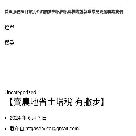
首頁
服務項目
館別介紹
關於御帆
御帆專欄
媒體報導
常見問題
聯絡我們
選單
搜尋
博客
Uncategorized
【賣農地省土增稅 有撇步】
2024 年 6 月 7 日
發布自
mtgaservice@gmail.com