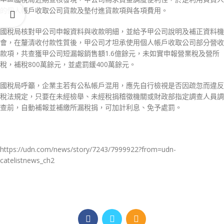
的個人帳戶收取公司貨款及墊付進貨款項與各項費用。
國稅局核對甲公司申報資料與收款明細，並給予甲公司說明及補正資料機
會，在釐清收付款性質後，甲公司才坦承使用個人帳戶收取公司部分營收
款項，共查獲甲公司短漏報銷售額1.6億餘元，未如實申報營業稅及營所
稅，補稅800萬餘元，並處罰鍰400萬餘元。
國稅局呼籲，企業主若有公私帳戶混用，應先自行檢視是否因疏忽而違反
稅法規定，只要在未經檢舉、未經稅捐稽徵機關或財政部指定調查人員調
查前，自動補報並補繳所漏稅捐，可加計利息、免予處罰。
https://udn.com/news/story/7243/7999922?from=udn-
catelistnews_ch2