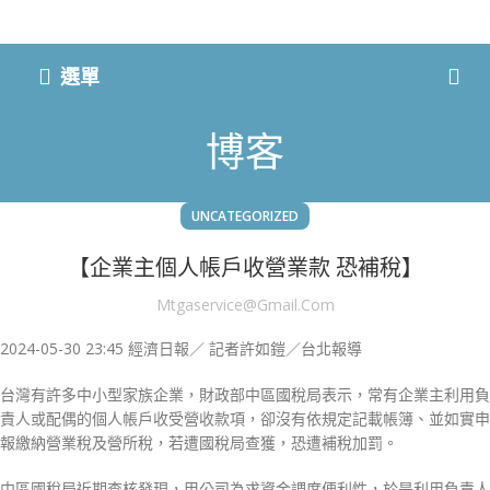
選單
博客
UNCATEGORIZED
【企業主個人帳戶收營業款 恐補稅】
Mtgaservice@gmail.com
2024-05-30 23:45
經濟日報／ 記者許如鎧／台北報導
台灣有許多中小型家族企業，財政部中區國稅局表示，常有企業主利用負
責人或配偶的個人帳戶收受營收款項，卻沒有依規定記載帳簿、並如實申
報繳納營業稅及營所稅，若遭國稅局查獲，恐遭補稅加罰。
中區國稅局近期查核發現，甲公司為求資金調度便利性，於是利用負責人