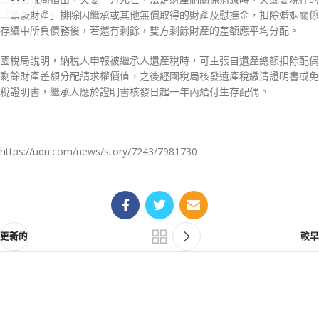
「婚後財產」排除因繼承或其他無償取得的財產及慰撫金，扣除婚姻關係
存續中所負債務後，若還有剩餘，雙方剩餘財產的差額應平均分配。
國稅局說明，納稅人申報被繼承人遺產稅時，可主張自遺產總額扣除配偶
剩餘財產差額分配請求權價值，之後經國稅局核發遺產稅繳清證明書或免
稅證明書，繼承人應於證明書核發日起一年內給付生存配偶。
https://udn.com/news/story/7243/7981730
更新的
較早