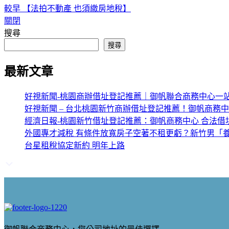
較早
【法拍不動產 也須繳房地稅】
關閉
搜尋
搜尋
最新文章
好視新聞-桃園商辦借址登記推薦｜御帆聯合商務中心一
好視新聞 – 台北桃園新竹商辦借址登記推薦！御帆商務
經濟日報-桃園新竹借址登記推薦：御帆商務中心 合法借
外國專才減稅 有條件放寬房子空著不租更虧？新竹男「養
台星租稅協定新約 明年上路