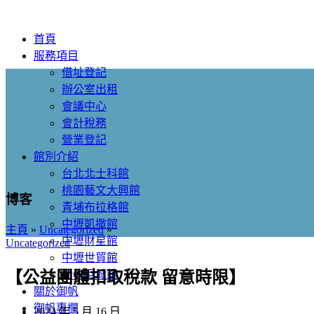
首頁
服務項目
借址登記
辦公室出租
會議中心
會計稅務
營業登記
館別介紹
台北北士科館
桃園藝文大興館
博客
青埔布拉格館
中壢凱撒館
主頁
»
Uncategorized
»
中壢財星館
Uncategorized
中壢世貿館
新竹巨城館
【公益團體扣取稅款 留意時限】
關於御帆
御帆專欄
2024 年 5 月 16 日