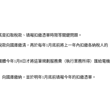
其是扣取稅款、填報扣繳憑單時限等關鍵問題。
稅款向國庫繳清，再於每年1月底前將上一年內扣繳各納稅人的
甲團體今年1月8日才將這筆規劃服務費（執行業務所得）匯給電機
延）向國庫繳納，並於明年1月底前填報今年的扣繳憑單。