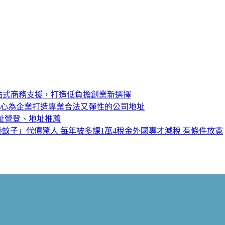
站式商務支援，打造低負擔創業新選擇
中心為企業打造專業合法又彈性的公司地址
址營登、地址推薦
蚊子」代價驚人 每年被多課1萬4稅金外國專才減稅 有條件放寬