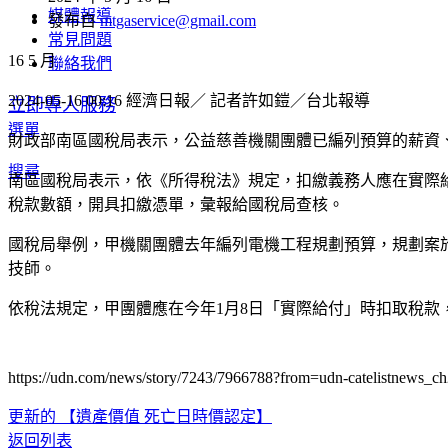
媒體報導
發布自
mtgaservice@gmail.com
常見問題
16
5 月
聯絡我們
2024-05-16 00:16
經濟日報／ 記者許如鎧／台北報導
立即專人服務
選單
財政部南區國稅局表示，公益慈善機關團體已編列預算的薪資
搜尋
南區國稅局表示，依《所得稅法》規定，扣繳義務人應在實際給
稅款數額，開具扣繳憑單，彙報給國稅局查核。
國稅局舉例，甲機關團體去年編列電機工程規劃預算，規劃案於同
技師。
依稅法規定，甲團體應在今年1月8日「實際給付」時扣取稅款，
https://udn.com/news/story/7243/7966788?from=udn-catelistnews_c
更新的
【遺產價值 死亡日時價認定】
返回列表