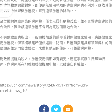
的建築物為課徵對象，即便是無使用執照的違章房屋也不例外，應依其使
用情形依法課徵房屋稅，直到違章房屋拆除為止。
至於繳納違章建築的房屋稅，僅表示履行納稅義務，並不影響違章建築的
合法性，因此該違章房屋不會因為完稅而就地合法。
不過財政部也指出，一般頂樓加蓋的房屋若封閉做住家使用，應課徵住家
用房屋稅，但頂樓增建若僅供遮陽、防雨，且屋頂搭建具有頂蓋樑柱的簡
陋棚架並無門窗或牆壁，未做其他目的使用，可免徵房屋稅。
財政部提醒納稅人，房屋使用情形如有變更，應在事實發生日起30日
內，向房屋所在地稅捐稽徵機關申報，以維護自身權益。
https://udn.com/news/story/7243/7951719?from=udn-
catelistnews_ch2