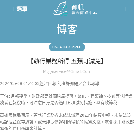
選單
博客
UNCATEGORIZED
【執行業務所得 五類可減免】
Mtgaservice@gmail.com
2024/05/08 01:46:03
經濟日報 記者許如鎧／台北報導
正值5月報稅季，財政部高雄國稅局提醒，醫師、建築師、技師等執行業
務者在報稅時，可注意自身是否適用五項減免措施，以有效節稅。
高雄國稅局表示，若執行業務者未依法辦理2023年結算申報、未依法設
帳記載並保存憑證，或未能提供證明所得額的帳簿文據，就會採用財政部
頒布的費用標準來計算。