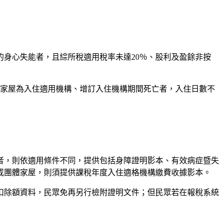
的身心失能者，且綜所稅適用稅率未達20％、股利及盈餘非按
體家屋為入住適用機構、增訂入住機構期間死亡者，入住日數不
者，則依適用條件不同，提供包括身障證明影本、有效病症暨失
或團體家屋，則須提供課稅年度入住適格機構繳費收據影本。
扣除額資料，民眾免再另行檢附證明文件；但民眾若在報稅系統