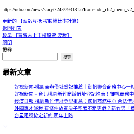
https://udn.com/news/story/7243/7931812?from=udn_ch2_menu_v2
更新的
【盈虧互抵 按股權比率計算】
返回列表
較早
【買賣未上市櫃股票 要稅】
關閉
搜尋
搜尋
最新文章
好視新聞-桃園商辦借址登記推薦｜御帆聯合商務中心一
好視新聞 – 台北桃園新竹商辦借址登記推薦！御帆商務
經濟日報-桃園新竹借址登記推薦：御帆商務中心 合法借
外國專才減稅 有條件放寬房子空著不租更虧？新竹男「養
台星租稅協定新約 明年上路