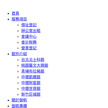
首頁
服務項目
借址登記
辦公室出租
會議中心
會計稅務
營業登記
館別介紹
台北北士科館
桃園藝文大興館
青埔布拉格館
中壢凱撒館
中壢財星館
中壢世貿館
新竹巨城館
關於御帆
御帆專欄