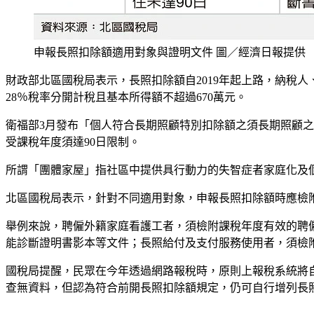
申報長照扣除額適用對象與證明文件 圖／經濟日報提供
財政部北區國稅局表示，長照扣除額自2019年起上路，納稅
28％稅率分開計稅且基本所得額不超過670萬元。
衛福部3月發布「個人符合長期照顧特別扣除額之須長期照顧
受課稅年度須達90日限制。
所謂「團體家屋」指社區中提供具行動力的失智症者家庭化及
北區國稅局表示，針對不同適用對象，申報長照扣除額時應檢
舉例來說，聘僱外籍家庭看護工者，須檢附課稅年度有效的聘
能診斷證明書影本等文件；長照給付及支付服務使用者，須檢
國稅局提醒，民眾在今年透過網路報稅時，原則上報稅系統將
查無資料，但認為符合前開長照扣除額規定，仍可自行增列長