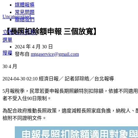
媒體報導
常見問題
Uncategorized
聯絡我們
【長照扣除額申報 三個放寬】
立即專人服務
選單
2024 年 4 月 30 日
搜尋
發布自
mtgaservice@gmail.com
30
4 月
2024-04-30 02:10
經濟日報／ 記者邱琮皓／台北報導
5月報稅季，民眾若要申報長期照顧特別扣除額，依據不同適
者不受入住90日限制。
為配合政府推動長照政策，適度減輕長照家庭負擔，納稅人、
檢附不同證明文件。