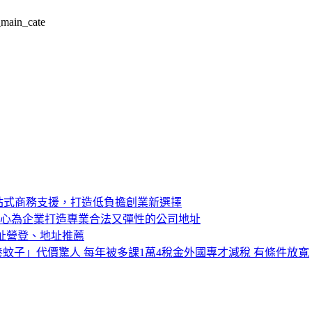
_main_cate
站式商務支援，打造低負擔創業新選擇
中心為企業打造專業合法又彈性的公司地址
址營登、地址推薦
蚊子」代價驚人 每年被多課1萬4稅金外國專才減稅 有條件放寬