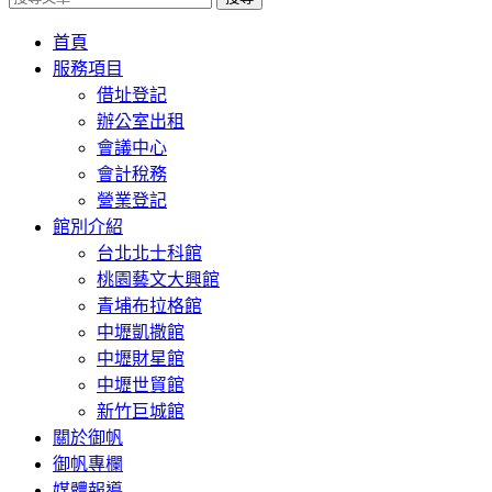
首頁
服務項目
借址登記
辦公室出租
會議中心
會計稅務
營業登記
館別介紹
台北北士科館
桃園藝文大興館
青埔布拉格館
中壢凱撒館
中壢財星館
中壢世貿館
新竹巨城館
關於御帆
御帆專欄
媒體報導