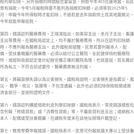
稅列舉扣除。 另外捐贈的時間點也要留意，例如今年403花蓮地震，若民
眾有捐款，今年5月報稅時還不能列為捐贈扣除額，必須等到2025年5
月、申報今年所得稅時才能扣除；不過若是去年捐款供土耳其地震賑災，
今年就能申報抵稅。
第四，錯誤認列醫療費用。王瑞鴻指出，如美容支出、坐月子支出、看護
支出等費用，在國稅局認定上，均不屬於醫療費用，所以在認列扣除額
時，不應列報為醫療支出。 此外國稅局提醒，民眾若要列報本人、配
偶、受扶養親屬的醫藥費，必須以給付公立醫院、全民健保特約醫療院
所，或經財政部認定會計紀錄完備正確的醫院為限，也就是說，若名醫診
所為私立、不符合前述要件，醫藥費將無法列報。
第五，將竊盜損失誤以為災害損失。國稅局說明，災害損失是指震災、風
災、 戰爭、核災、氣爆等，不包含遭竊，此外也必須扣除保險賠償或救
濟金部分，並檢附證明文件。
第六，錯誤認列購屋借款利息列舉扣除額。國稅局表示，常見錯誤樣態包
含列報「修繕貸款」或「消費性貸款」等，不屬房貸利息支出；或納稅人
本人、配偶或受扶養親屬，在課稅年度未在該地址辦理戶籍登記。
第七，教育學費申報錯誤。國稅局表示，民眾可列報就讀大專以上受扶養