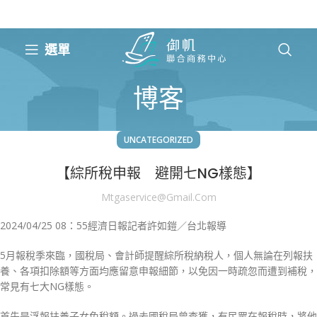
選單
博客
UNCATEGORIZED
【綜所稅申報 避開七NG樣態】
Mtgaservice@gmail.com
2024/04/25 08：55經濟日報記者許如鎧／台北報導
5月報稅季來臨，國稅局、會計師提醒綜所稅納稅人，個人無論在列報扶
養、各項扣除額等方面均應留意申報細節，以免因一時疏忽而遭到補稅，
常見有七大NG樣態。
首先是浮報扶養子女免稅額。過去國稅局曾查獲，有民眾在報稅時，將他