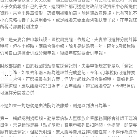
人子女偽報成自己的子女，這類案件都可透過財政部財政資訊中心所提供
資料，來查出違章情形，恐遭到補稅加罰。除這類故意違規，也有可能不
小心忽略扶養子女適用要件，或是離婚夫妻重複列報扶養子女，在申報綜
所稅時都要特別注意。
第二是夫妻合併申報錯誤。國稅局提醒，依規定，夫妻雖可選擇分開計算
稅額，但在申報時，應採合併申報，除非是結婚第一年，隔年5月報稅時
仍可自由選擇合併或分開申報，後續年度就要合併申報。
財政部提醒，由於我國婚姻制度採登記制，夫妻申報規定都是以「登記
日」為準。如果去年兩人結為連理並完成登記，今年5月報稅仍可選擇要
分開或合併，可選擇最有利方案；但明年起就必須合併報稅。 離婚也是
同樣道理，應以離婚登記日為準，去年離婚、辦妥離婚登記，今年5月仍
可選擇分開或合併。
不過如果一對怨偶是由法院判決離婚，則是以判決日為準。
第三，錯誤認列捐贈額。勤業眾信私人暨家族企業服務團隊會計師王瑞鴻
舉例，常見錯誤是將「點光明燈」費用申報列舉扣除額，他提醒，即便寺
廟有依法登記，但點光明燈、安太歲等費用並非捐贈性質，不得作為綜所