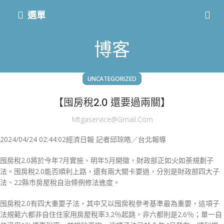
選單
博客
UNCATEGORIZED
【囤房稅2.0 還要過兩關】
Mtgaservice@gmail.com
2024/04/24 02:44:02
經濟日報 記者邱琮皓／台北報導
囤房稅2.0將於今年7月實施、明年5月開徵，財政部正如火如荼規劃子
法。囤房稅2.0能否順利上路，還有兩大關卡要過，分別是財政部四大子
法、22縣市房屋稅自治條例修法進度。
囤房稅2.0有四大重要子法，其中又以囤房稅參考基準最為重要，這項子
法規範六都非自住住家用房屋稅率3.2％起跳，非六都則是2.6％；單一自