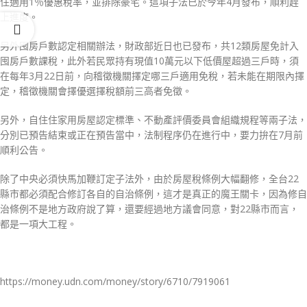
住適用1％優惠稅率，並排除豪宅。這項子法已於今年4月發布，順利趕
上進度。
另外囤房戶數認定相關辦法，財政部近日也已發布，共12類房屋免計入
囤房戶數課稅，此外若民眾持有現值10萬元以下低價屋超過三戶時，須
在每年3月22日前，向稽徵機關擇定哪三戶適用免稅，若未能在期限內擇
定，稽徵機關會擇優選擇稅額前三高者免徵。
另外，自住住家用房屋認定標準、不動產評價委員會組織規程等兩子法，
分別已預告結束或正在預告當中，法制程序仍在進行中，要力拚在7月前
順利公告。
除了中央必須快馬加鞭訂定子法外，由於房屋稅條例大幅翻修，全台22
縣市都必須配合修訂各自的自治條例，這才是真正的魔王關卡，因為修自
治條例不是地方政府說了算，還要經過地方議會同意，對22縣市而言，
都是一項大工程。
https://money.udn.com/money/story/6710/7919061