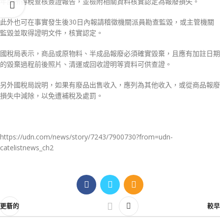
年度所得稅查核簽證報告，並檢附相關資料核實認定為報廢損失。
此外也可在事實發生後30日內報請稽徵機關派員勘查監毀，或主管機關
監毀並取得證明文件，核實認定。
國稅局表示，商品或原物料、半成品報廢必須確實毀棄，且應有加註日期
的毀棄過程前後照片、清運或回收證明等資料可供查證。
另外國稅局說明，如果有廢品出售收入，應列為其他收入，或從商品報廢
損失中減除，以免遭補稅及處罰。
https://udn.com/news/story/7243/7900730?from=udn-
catelistnews_ch2
更新的
較早