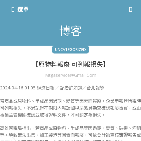
選單
博客
UNCATEGORIZED
【原物料報廢 可列報損失】
Mtgaservice@gmail.com
2024-04-16 01:05
經濟日報／ 記者許如鎧／台北報導
當商品或原物料、半成品因過期、變質等因素而報廢，企業申報營所稅時
可列報損失，不過記得在期限內報請國稅局派員勘查確認報廢事實，或由
事業主管機關確認並取得證明文件，才可認定為損失。
高雄國稅局指出，若商品或原物料、半成品等因過期、變質、破損、滯銷
等，導致無法出售、加工製造等因素而報廢，可依會計師查核
簽證
報告或