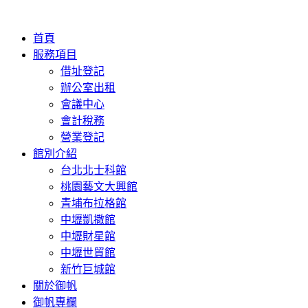
首頁
服務項目
借址登記
辦公室出租
會議中心
會計稅務
營業登記
館別介紹
台北北士科館
桃園藝文大興館
青埔布拉格館
中壢凱撒館
中壢財星館
中壢世貿館
新竹巨城館
關於御帆
御帆專欄